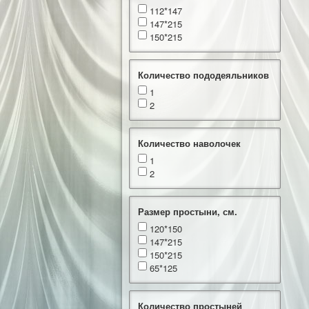
112*147
147*215
150*215
Количество пододеяльников
1
2
Количество наволочек
1
2
Размер простыни, см.
120*150
147*215
150*215
65*125
Количество простыней