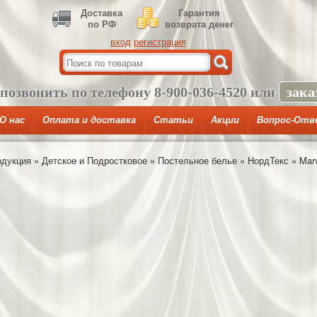
Доставка
Гарантия
по РФ
возврата денег
вход
регистрация
 позвонить по телефону
8-900-036-4520
или
зака
О нас
Оплата и доставка
Статьи
Акции
Вопрос-Отв
одукция
»
Детское и Подростковое
»
Постельное белье
»
НордТекс
»
Mar