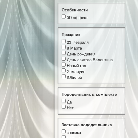
Особенности
3D эффект
Праздник
23 Февраля
8 Марта
День рождения
День святого Валентина
Новый год
Хэллоуин
Юбилей
Пододеяльник в комплекте
Да
Нет
Застежка пододеяльника
завязка