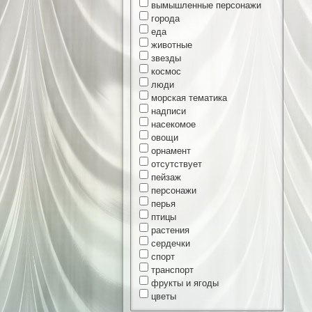
вымышленные персонажи
города
еда
животные
звезды
космос
люди
морская тематика
надписи
насекомое
овощи
орнамент
отсутствует
пейзаж
персонажи
перья
птицы
растения
сердечки
спорт
транспорт
фрукты и ягоды
цветы