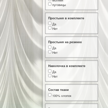
молния
пуговицы
Простыня в комплекте
Да
Нет
Простыня на резинке
Да
Нет
Наволочка в комплекте
Да
Нет
Состав ткани
100% хлопок