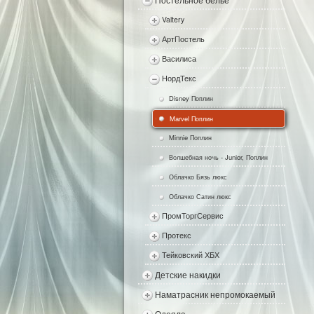
Постельное белье
Valtery
АртПостель
Василиса
НордТекс
Disney Поплин
Marvel Поплин
Minnie Поплин
Волшебная ночь - Junior, Поплин
Облачко Бязь люкс
Облачко Сатин люкс
ПромТоргСервис
Протекс
Тейковский ХБХ
Детские накидки
Наматрасник непромокаемый