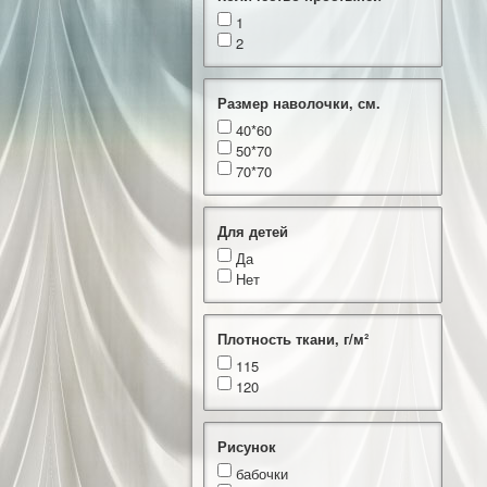
1
2
Размер наволочки, см.
40*60
50*70
70*70
Для детей
Да
Нет
Плотность ткани, г/м²
115
120
Рисунок
бабочки