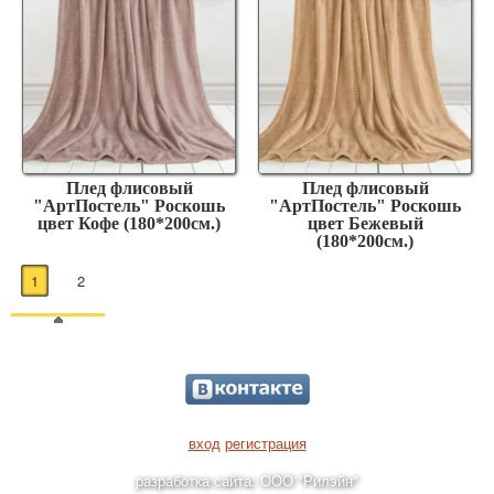
Плед флисовый
Плед флисовый
"АртПостель" Роскошь
"АртПостель" Роскошь
цвет Кофе (180*200см.)
цвет Бежевый
(180*200см.)
1
2
вход
регистрация
разработка сайта: ООО "Рилэйн"