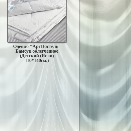
Одеяло "АртПостель"
Бамбук облегченное
(Детский (Ясли)
110*140см.)