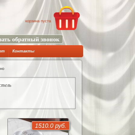
корзина пуста
зать обратный звонок
ет
Контакты
но
стель
1510.0 руб.