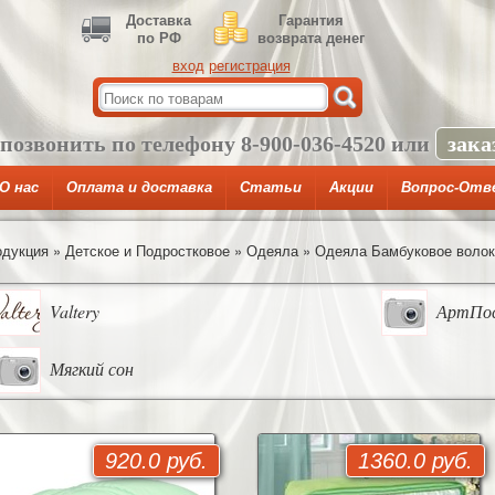
Доставка
Гарантия
по РФ
возврата денег
вход
регистрация
 позвонить по телефону
8-900-036-4520
или
зака
О нас
Оплата и доставка
Статьи
Акции
Вопрос-Отв
одукция
»
Детское и Подростковое
»
Одеяла
»
Одеяла Бамбуковое волок
Valtery
АртПо
Мягкий сон
920.0 руб.
1360.0 руб.