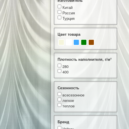
Изготовитель
Китай
Россия
Турция
Цвет товара
Плотность наполнителя, г/м²
280
400
Сезонность
всесезонное
легкое
теплое
Бренд
Valtery