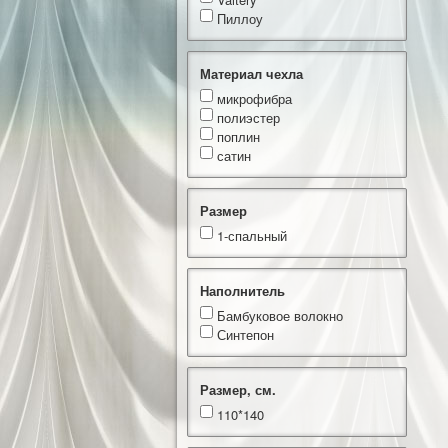
Пиллоу
Материал чехла
микрофибра
полиэстер
поплин
сатин
Размер
1-спальный
Наполнитель
Бамбуковое волокно
Синтепон
Размер, см.
110*140