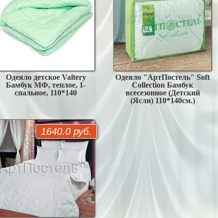
Одеяло детское Valtery
Одеяло "АртПостель" Soft
Бамбук МФ, теплое, 1-
Collection Бамбук
спальное, 110*140
всесезонное (Детский
(Ясли) 110*140см.)
1640.0 руб.