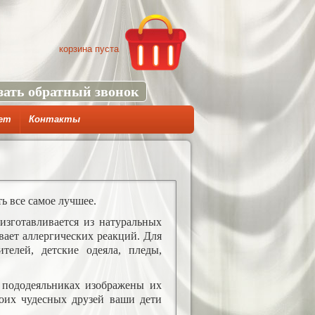
корзина пуста
зать обратный звонок
ет
Контакты
 все самое лучшее.
зготавливается из натуральных
вает аллергических реакций. Для
телей, детские одеяла, пледы,
пододеяльниках изображены их
оих чудесных друзей ваши дети