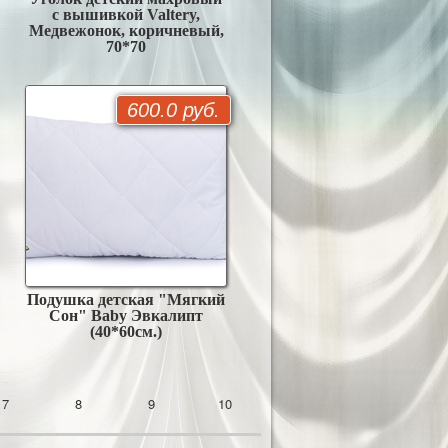
с вышивкой Valtery,
Медвежонок, коричневый,
70*70
600.0 руб.
Подушка детская "Мягкий
Сон" Baby Эвкалипт
(40*60см.)
7
8
9
10