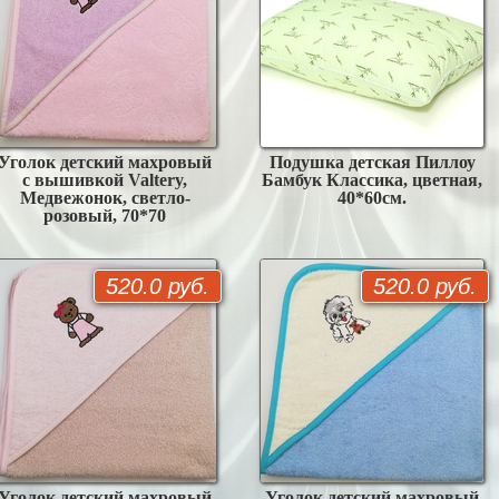
Уголок детский махровый
Подушка детская Пиллоу
с вышивкой Valtery,
Бамбук Классика, цветная,
Медвежонок, светло-
40*60см.
розовый, 70*70
520.0 руб.
520.0 руб.
Уголок детский махровый
Уголок детский махровый