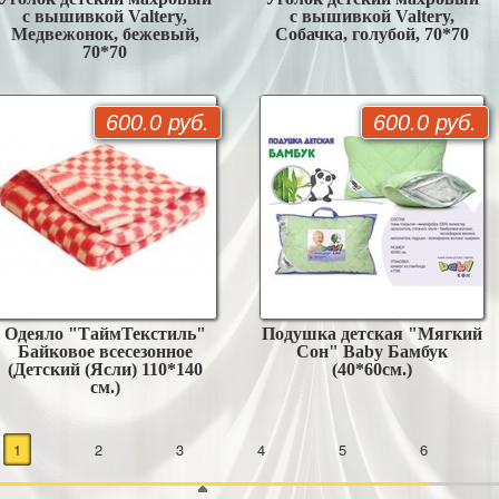
с вышивкой Valtery,
с вышивкой Valtery,
Медвежонок, бежевый,
Собачка, голубой, 70*70
70*70
600.0 руб.
600.0 руб.
Одеяло "ТаймТекстиль"
Подушка детская "Мягкий
Байковое всесезонное
Сон" Baby Бамбук
(Детский (Ясли) 110*140
(40*60см.)
см.)
1
2
3
4
5
6