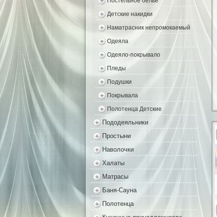
Постельное белье
Детские накидки
Наматрасник непромокаемый
Одеяла
Одеяло-покрывало
Пледы
Подушки
Покрывала
Полотенца Детские
Пододеяльники
Простыни
Наволочки
Халаты
Матрасы
Баня-Сауна
Полотенца
Кухонные принадлежности