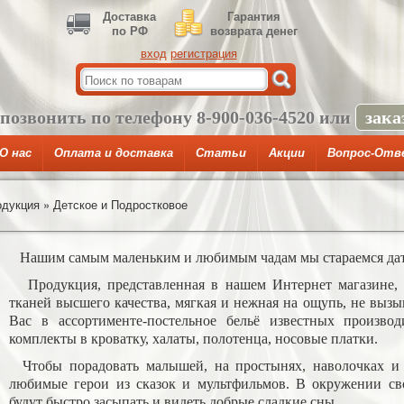
Доставка
Гарантия
по РФ
возврата денег
вход
регистрация
 позвонить по телефону
8-900-036-4520
или
зака
О нас
Оплата и доставка
Статьи
Акции
Вопрос-Отв
одукция
»
Детское и Подростковое
Нашим самым маленьким и любимым чадам мы стараемся дать
Продукция, представленная в нашем Интернет магазине, и
тканей высшего качества, мягкая и нежная на ощупь, не вызы
Вас в ассортименте-постельное бельё известных производи
комплекты в кроватку, халаты, полотенца, носовые платки.
Чтобы порадовать малышей, на простынях, наволочках и 
любимые герои из сказок и мультфильмов. В окружении св
будут быстро засыпать и видеть добрые сладкие сны.