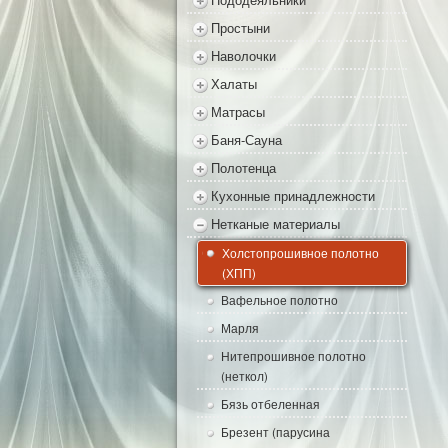
Простыни
Наволочки
Халаты
Матрасы
Баня-Сауна
Полотенца
Кухонные принадлежности
Нетканые материалы
Холстопрошивное полотно
(ХПП)
Вафельное полотно
Марля
Нитепрошивное полотно
(неткол)
Бязь отбеленная
Брезент (парусина