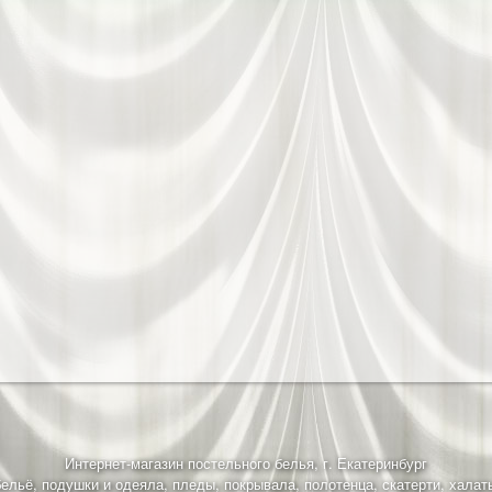
Интернет-магазин постельного белья, г. Екатеринбург
ельё, подушки и одеяла, пледы, покрывала, полотенца, скатерти, халат