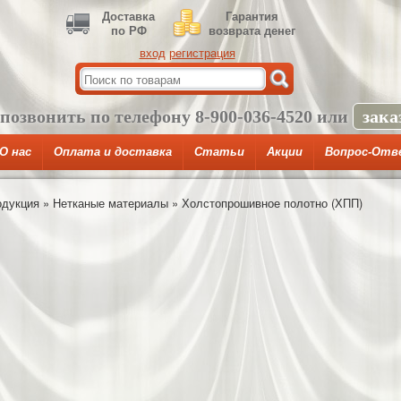
Доставка
Гарантия
по РФ
возврата денег
вход
регистрация
 позвонить по телефону
8-900-036-4520
или
зака
О нас
Оплата и доставка
Статьи
Акции
Вопрос-Отв
одукция
»
Нетканые материалы
»
Холстопрошивное полотно (ХПП)