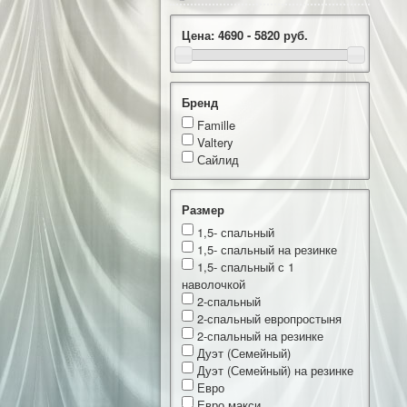
Цена:
4690 - 5820
руб.
Бренд
Famille
Valtery
Сайлид
Размер
1,5- спальный
1,5- спальный на резинке
1,5- спальный с 1
наволочкой
2-спальный
2-спальный европростыня
2-спальный на резинке
Дуэт (Семейный)
Дуэт (Семейный) на резинке
Евро
Евро макси