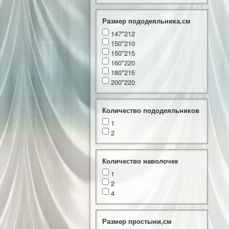
Размер пододеяльника,см
147*212
150*210
150*215
160*220
180*215
200*220
Количество пододеяльников
1
2
Количество наволочек
1
2
4
Размер простыни,см