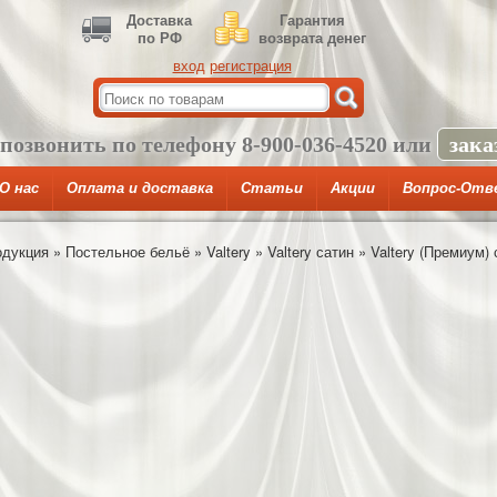
Доставка
Гарантия
по РФ
возврата денег
вход
регистрация
 позвонить по телефону
8-900-036-4520
или
зака
О нас
Оплата и доставка
Статьи
Акции
Вопрос-Отв
одукция
»
Постельное бельё
»
Valtery
»
Valtery сатин
»
Valtery (Премиум)