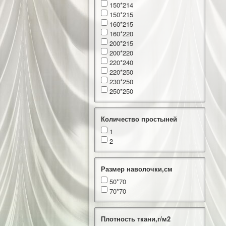
150*214
150*215
160*215
160*220
200*215
200*220
220*240
220*250
230*250
250*250
Количество простыней
1
2
Размер наволочки,см
50*70
70*70
Плотность ткани,г/м2