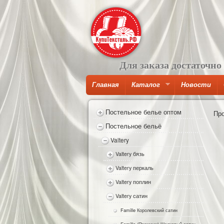
Для заказа достаточно
Главная
Каталог
Новости
Постельное белье оптом
Пр
Постельное бельё
Valtery
Valtery бязь
Valtery перкаль
Valtery поплин
Valtery сатин
Famille Королевский сатин