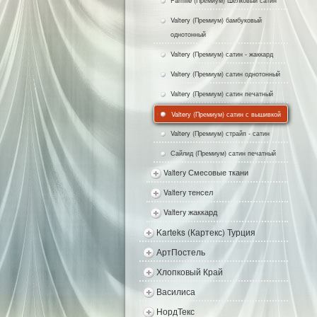
Famille (Премиум) Шелковый сатин
Valtery (Премиум) бамбуковый
однотонный
Valtery (Премиум) сатин - жаккард
Valtery (Премиум) сатин однотонный
Valtery (Премиум) сатин печатный
Valtery (Премиум) сатин с вышивкой
Valtery (Премиум) страйп - сатин
Сайлид (Премиум) сатин печатный
Valtery Смесовые ткани
Valtery тенсел
Valtery жаккард
Karteks (Картекс) Турция
АртПостель
Хлопковый Край
Василиса
НордТекс