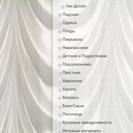
Текс-Дизайн
Подушки
Одеяла
Пледы
Покрывала
Наматрасники
Детское и Подростковое
Пододеяльники
Простыни
Наволочки
Халаты
Матрасы
Баня-Сауна
Полотенца
Кухонные принадлежности
Нетканые материалы