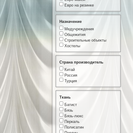
Евро на резинке
Назначение
Медучреждения
Общежития
Строительные объекты
Хостелы
Страна производитель
Китай
Россия
Турция
Ткань
Батист
Бязь
Бязь-люкс
Перкаль
Полисатин
Поплин