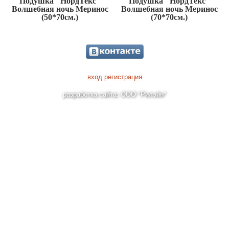
Подушка "НордТекс"
Подушка "НордТекс"
Волшебная ночь Меринос
Волшебная ночь Меринос
(50*70см.)
(70*70см.)
вход
регистрация
разработка сайта: ООО "Рилэйн"