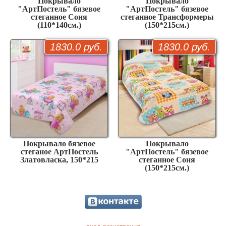
Покрывало
Покрывало
"АртПостель" бязевое
"АртПостель" бязевое
стеганное Соня
стеганное Трансформеры
(110*140см.)
(150*215см.)
1830.0 руб.
1830.0 руб.
Покрывало бязевое
Покрывало
стеганое АртПостель
"АртПостель" бязевое
Златовласка, 150*215
стеганное Соня
(150*215см.)